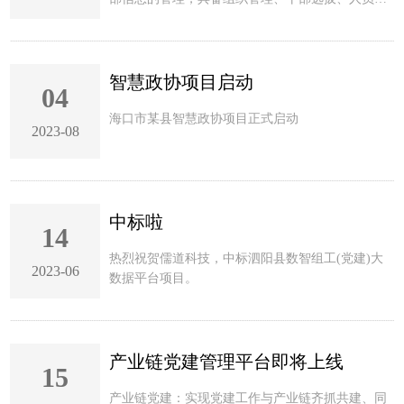
理、信息采集、查询筛选、综合分析、批量操作、
导入导出、生成统计表（花名册）等较为完善的功
能，促进基层干部管理工作科学。
智慧政协项目启动
04
海口市某县智慧政协项目正式启动
2023-08
中标啦
14
热烈祝贺儒道科技，中标泗阳县数智组工(党建)大
2023-06
数据平台项目。
产业链党建管理平台即将上线
15
产业链党建：实现党建工作与产业链齐抓共建、同