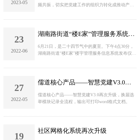
2023-05
频共振，切实把党建工作的组织力转化成推动产业
发展的红色动力。
湖南路街道“楼E家”管理服务系统助
23
6月21日，是二十四节气中的夏至。下午4点30分，
2022-06
湖南路街道“楼E家”楼宇管理服务信息系统发布仪式
在凤凰书城举行。鼓楼区委常委、副区长郁健，区
投促局党组书记、局长、一级调研员杨杨，湖南路
街道工委书记金学春、办事处主
儒道核心产品——智慧党建​V3.0再次
27
儒道核心产品——智慧党建V3.0再次升级，换届选
2022-05
举模块记录全流程，输出可打印word格式文档。
社区网格化系统再次升级
19